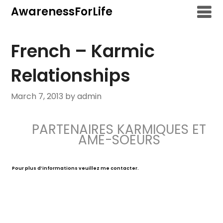
Skip
AwarenessForLife
to
content
French – Karmic
Relationships
March 7, 2013
by admin
PARTENAIRES KARMIQUES ET
AME-SOEURS
Pour plus d’informations veuillez me contacter.